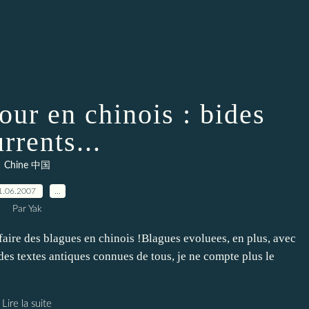
our en chinois : bides
rrents...
Chine 中国
1.06.2007
…
Par Yak
 faire des blagues en chinois !Blagues evoluees, en plus, avec
es textes antiques connues de tous, je ne compte plus le
Lire la suite