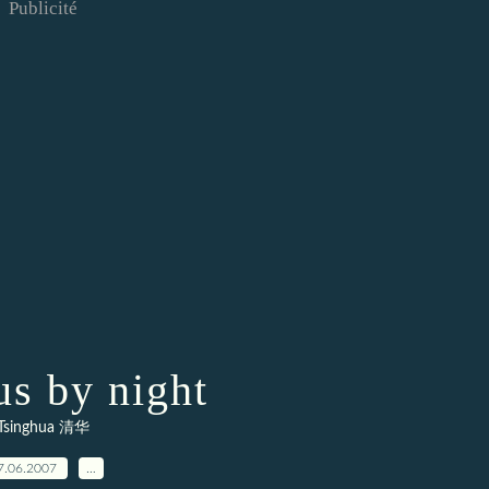
Publicité
s by night
Tsinghua 清华
7.06.2007
…