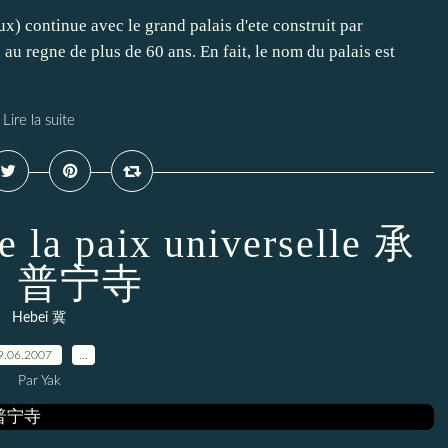
x) continue avec le grand palais d'ete construit par
 regne de plus de 60 ans. En fait, le nom du palais est
Lire la suite
e la paix universelle 承
，普宁寺
Hebei 冀
9.06.2007
…
Par Yak