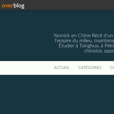
Yannick en Chine Récit d'un
l'empire du milieu, mainten
Étudier à Tsinghua, à Pékin
chinoise, app
ACCUEIL
CATÉGORIES
C