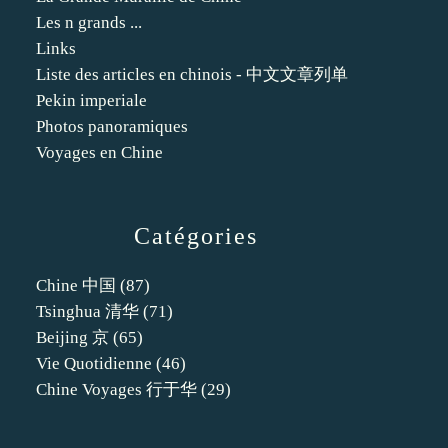
Les n grands ...
Links
Liste des articles en chinois - 中文文章列单
Pekin imperiale
Photos panoramiques
Voyages en Chine
Catégories
Chine 中国
(87)
Tsinghua 清华
(71)
Beijing 京
(65)
Vie Quotidienne
(46)
Chine Voyages 行于华
(29)