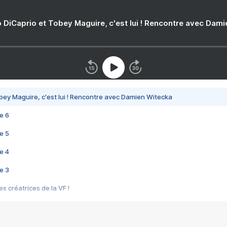
 DiCaprio et Tobey Maguire, c'est lui ! Rencontre avec Dam
bey Maguire, c'est lui ! Rencontre avec Damien Witecka
e 6
e 5
e 4
e 3
s créatrices de la VF !
e 2
e 1