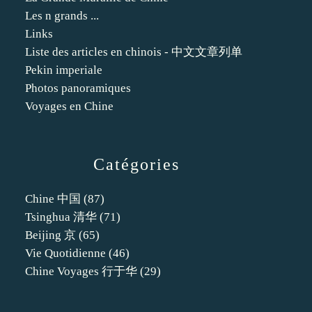
Les n grands ...
Links
Liste des articles en chinois - 中文文章列单
Pekin imperiale
Photos panoramiques
Voyages en Chine
Catégories
Chine 中国
(87)
Tsinghua 清华
(71)
Beijing 京
(65)
Vie Quotidienne
(46)
Chine Voyages 行于华
(29)