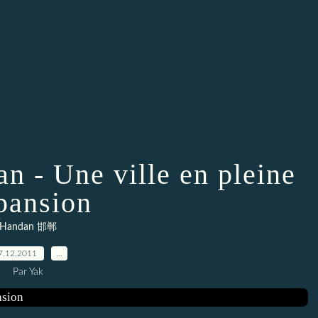
n - Une ville en pleine
pansion
Handan 邯郸
7.12.2011
…
Par Yak