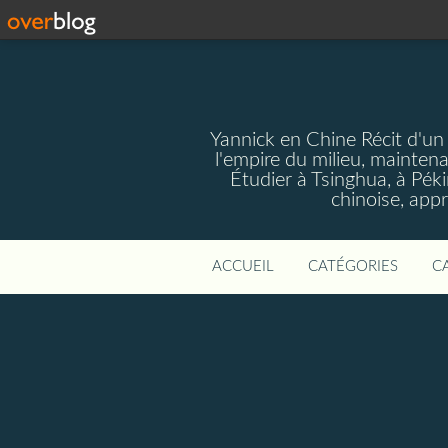
Yannick en Chine Récit d'un
l'empire du milieu, mainten
Étudier à Tsinghua, à Pékin
chinoise, app
ACCUEIL
CATÉGORIES
C