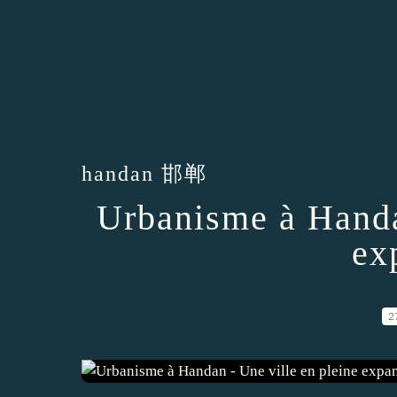
handan 邯郸
Urbanisme à Handa
ex
2