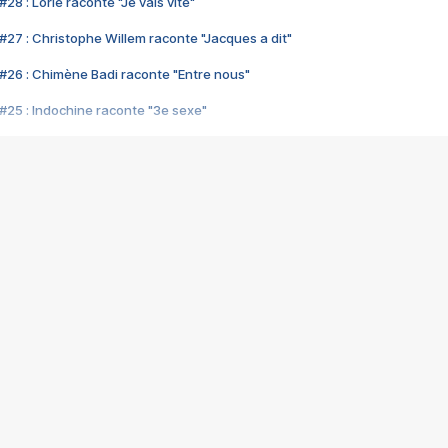
28 : Lorie raconte "Je vais vite"
#27 : Christophe Willem raconte "Jacques a dit"
#26 : Chimène Badi raconte "Entre nous"
#25 : Indochine raconte "3e sexe"
#24 : Zaho raconte "C'est chelou"
#23 : Patrick Bruel raconte "Au café des délices"
#22 : Kyo raconte "Le chemin"
#21 : Nolwenn Leroy raconte "Cassé"
#20 : Patrick Hernandez raconte "Born to be alive"
#19 : Lorie raconte "Près de moi"
#18 : Michael Jones raconte "A nos actes manqués" (avec Jean-Jacque
#17 : Khaled raconte "Aïcha"
#16 : Corneille raconte "Parce qu'on vient de loin"