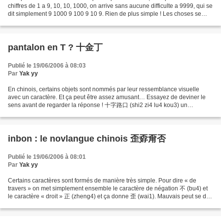
chiffres de 1 a 9, 10, 10, 1000, on arrive sans aucune difficulte a 9999, qui se
dit simplement 9 1000 9 100 9 10 9. Rien de plus simple ! Les choses se
compliquent malheureusement...
pantalon en T ? 十金丁
Publié le 19/06/2006 à 08:03
Par
Yak yy
En chinois, certains objets sont nommés par leur ressemblance visuelle
avec un caractère. Et ça peut être assez amusant… Essayez de deviner le
sens avant de regarder la réponse ! 十字路口 (shi2 zi4 lu4 kou3) un
croisement en forme du caractère 十 : un carrefour...
inbon : le novlangue chinois 歪孬甭否
Publié le 19/06/2006 à 08:01
Par
Yak yy
Certains caractères sont formés de manière très simple. Pour dire « de
travers » on met simplement ensemble le caractère de négation 不 (bu4) et
le caractère « droit » 正 (zheng4) et ça donne 歪 (wai1). Mauvais peut se dire
en mettant ensemble 不 et « bon...