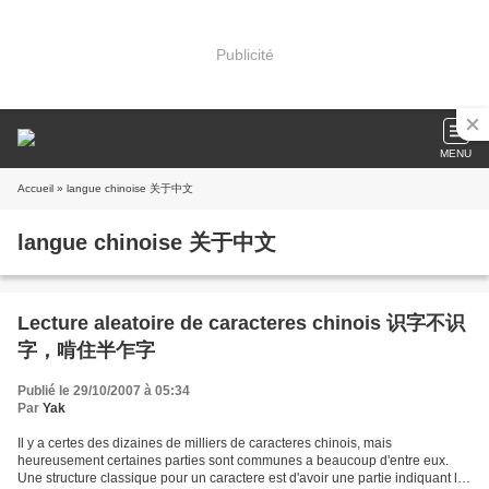
Publicité
MENU
Accueil
» langue chinoise 关于中文
langue chinoise 关于中文
Lecture aleatoire de caracteres chinois 识字不识
字，啃住半乍字
Publié le 29/10/2007 à 05:34
Par
Yak
Il y a certes des dizaines de milliers de caracteres chinois, mais
heureusement certaines parties sont communes a beaucoup d'entre eux.
Une structure classique pour un caractere est d'avoir une partie indiquant le