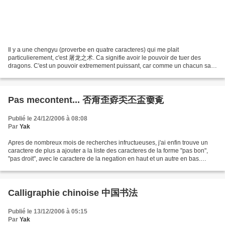
Il y a une chengyu (proverbe en quatre caracteres) qui me plait
particulierement, c'est 屠龙之术. Ca signifie avoir le pouvoir de tuer des
dragons. C'est un pouvoir extremement puissant, car comme un chacun sait,
les dragons sont tres forts, redoutes et respectes...
Pas mecontent... 否甭歪孬奀丕盃嫑覔
Publié le 24/12/2006 à 08:08
Par
Yak
Apres de nombreux mois de recherches infructueuses, j'ai enfin trouve un
caractere de plus a ajouter a la liste des caracteres de la forme "pas bon",
"pas droit", avec le caractere de la negation en haut et un autre en bas.
L'article original ne contenait...
Calligraphie chinoise 中国书法
Publié le 13/12/2006 à 05:15
Par
Yak