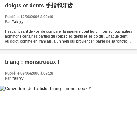
doigts et dents 手指和牙齿
Publié le 12/06/2006 à 08:40
Par
Yak yy
Il est amusant de voir de comparer la manière dont les chinois et nous autres
nommons certaines parties du corps : les dents et les doigts. Chaque dent
ou doigt, comme en français, a un nom qui provient en partie de sa fonction.
比较法语和中文怎么叫牙齿和手指很有意思，因为这些说法反映各国的习
惯。...
biang : monstrueux !
Publié le 09/06/2006 à 09:28
Par
Yak yy