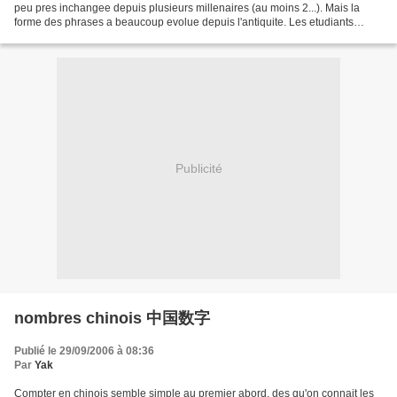
peu pres inchangee depuis plusieurs millenaires (au moins 2...). Mais la
forme des phrases a beaucoup evolue depuis l'antiquite. Les etudiants
chinois sont tous passes...
Publicité
nombres chinois 中国数字
Publié le 29/09/2006 à 08:36
Par
Yak
Compter en chinois semble simple au premier abord, des qu'on connait les