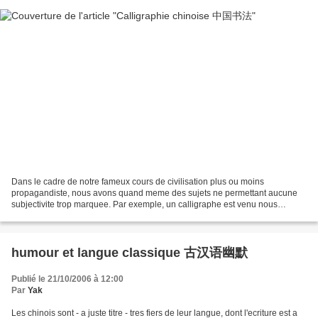
Dans le cadre de notre fameux cours de civilisation plus ou moins
propagandiste, nous avons quand meme des sujets ne permettant aucune
subjectivite trop marquee. Par exemple, un calligraphe est venu nous
exposer quelques techniques et presenter ses oeuvres....
humour et langue classique 古汉语幽默
Publié le 21/10/2006 à 12:00
Par
Yak
Les chinois sont - a juste titre - tres fiers de leur langue, dont l'ecriture est a