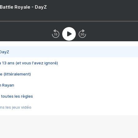
 Battle Royale - DayZ
 DayZ
 a 13 ans (et vous l'avez ignoré)
e (littéralement)
im Rayan
 toutes les règles
s les jeux vidéo
us choquant de Rockstar ? - Le scandale BULLY
e plus moche de Steam