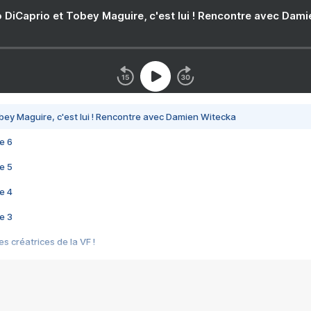
 DiCaprio et Tobey Maguire, c'est lui ! Rencontre avec Dam
bey Maguire, c'est lui ! Rencontre avec Damien Witecka
e 6
e 5
e 4
e 3
s créatrices de la VF !
e 2
e 1