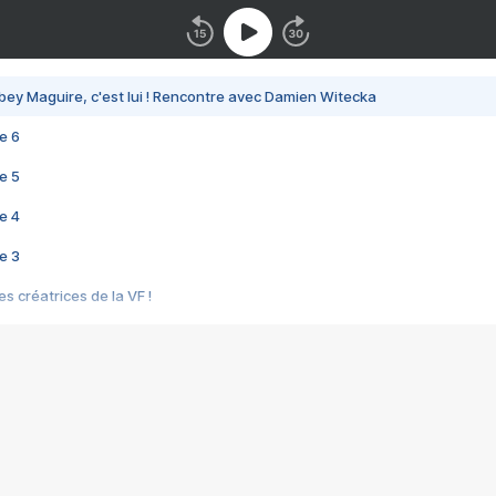
bey Maguire, c'est lui ! Rencontre avec Damien Witecka
e 6
e 5
e 4
e 3
s créatrices de la VF !
e 2
e 1
e Mektoub My Love arrive enfin ! Rencontre avec Shaïn Boumedine et Sal
i : après Toni en famille
elle réalise le bouleversant Dites lui que je l'aime