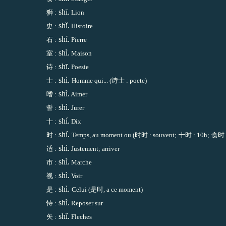
shī.
狮 :
Lion
shǐ.
史 :
Histoire
shí.
石 :
Pierre
shì.
室 :
Maison
shī.
诗 :
Poesie
shì.
士 :
Homme qui... (
诗
士 : poete)
shì.
嗜 :
Aimer
shì.
誓 :
Jurer
shí.
十 :
Dix
shí.
时 :
Temps, au moment ou (
时
时 : souvent;
十
时 : 10h;
食
时 
shì.
适 :
Justement; arriver
shì.
市 :
Marche
shì.
视 :
Voir
shì.
是 :
Celui (
是
时, a ce moment)
shì.
恃 :
Reposer sur
shǐ.
矢 :
Fleches