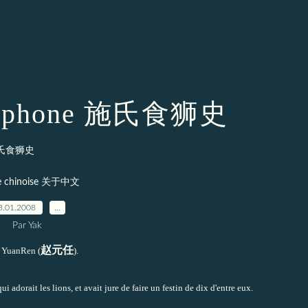
omophone 施氏食狮史
 施氏食狮史
ue chinoise 关于中文
3.01.2008
…
Par Yak
赵元任
 YuanRen
(
)
.
ui adorait les lions, et avait jure de faire un festin de dix d'entre eux.