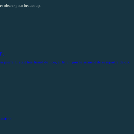
ster obscur pour beaucoup.
子。
ierre. Il etait tres friand de lion, et fit un jour le serment de se repaitre de dix
uestion.