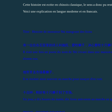
Cette histoire est ecrite en chinois classique, le sens a donc pu re
Voici une explication en langue moderne et en francais.
Titre : Histoire de monsieur Shi mangeant des lions
有一位住在石室里的诗人叫施氏，爱吃狮子，决心要吃十只狮
Il etait une fois un poete du nom de Shi vivant dans une maison en p
d'entre eux.
他常常去市场看狮子。
Il se rendait ainsi souvent au marche pour essayer d'en voir.
十点钟，刚好有十只狮子到了市场。
Un jour, a dix heures du matin, dix lions arriverent au marche en q