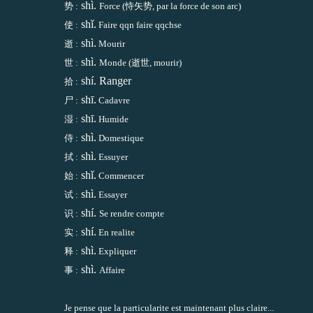
shì.
势 :
Force (
恃
矢
势, par la force de son arc)
shǐ.
使 :
Faire qqn faire qqchse
shì.
逝 :
Mourir
shì.
世 :
Monde (
逝世, mourir)
shí. Ranger
拾 :
shī.
尸 :
Cadavre
shī.
湿 :
Humide
shì.
侍 :
Domestique
shì.
拭 :
Essuyer
shǐ.
始 :
Commencer
shì.
试 :
Essayer
shí.
识 :
Se rendre compte
shí.
实 :
En realite
shì.
释 :
Expliquer
shì.
事 :
Affaire
Je pense que la particularite est maintenant plus claire...