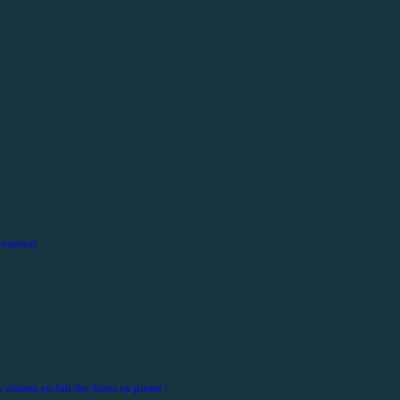
essuyer.
etaient en fait des lions en pierre !