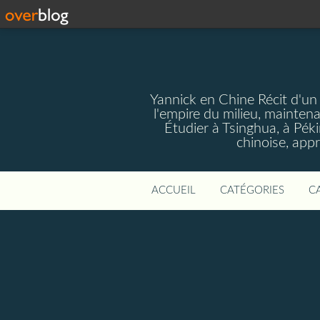
Yannick en Chine Récit d'un
l'empire du milieu, mainten
Étudier à Tsinghua, à Pékin
chinoise, app
ACCUEIL
CATÉGORIES
C