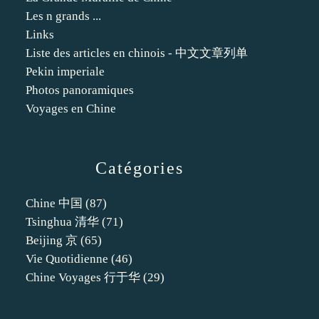
Les n grands ...
Links
Liste des articles en chinois - 中文文章列单
Pekin imperiale
Photos panoramiques
Voyages en Chine
Catégories
Chine 中国
(87)
Tsinghua 清华
(71)
Beijing 京
(65)
Vie Quotidienne
(46)
Chine Voyages 行于华
(29)