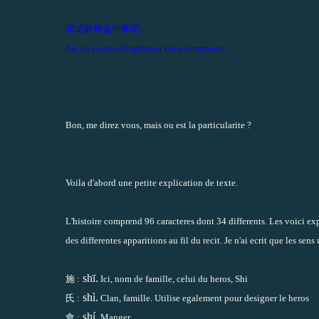
试试解释这件事吧。
J'ai ici essaye d'expliquer ces evenements.
Bon, me direz vous, mais ou est la particularite ?
Voila d'abord une petite explication de texte.
L'histoire comprend 96 caracteres dont 34 differents. Les voici exp
des differentes apparitions au fil du recit. Je n'ai ecrit que les sens
shī.
施 :
Ici, nom de famille, celui du heros, Shi
shì.
氏 :
Clan, famille. Utilise egalement pour designer le heros
shí.
食 :
Manger