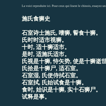
La voici reproduite ici. Pour ceux qui lisent le chinois, essayez un 
施氏食狮史
石室诗士施氏, 嗜狮, 誓食十狮。
氏时时适市视狮。
十时, 适十狮适市。
是时, 适施氏适市。
氏视是十狮, 恃矢势, 使是十狮逝
氏拾是十狮尸, 适石室。
石室湿, 氏使侍拭石室。
石室拭, 氏始试食是十狮。
食时, 始识是十狮, 实十石狮尸。
试释是事。